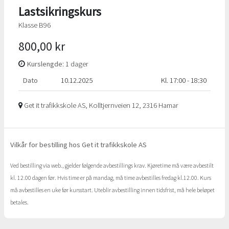
Lastsikringskurs
Klasse B96
800,00 kr
Kurslengde
: 1 dager
Dato
10.12.2025
Kl. 17:00 - 18:30
Get it trafikkskole AS, Kolltjernveien 12, 2316 Hamar
Vilkår for bestilling hos Get it trafikkskole AS
Ved bestilling via web., gjelder følgende avbestillings krav. Kjøretime må være avbestilt
kl. 12.00 dagen før. Hvis time er på mandag, må time avbestilles fredag kl.12.00. Kurs
må avbestilles en uke før kursstart. Uteblir avbestilling innen tidsfrist, må hele beløpet
betales.