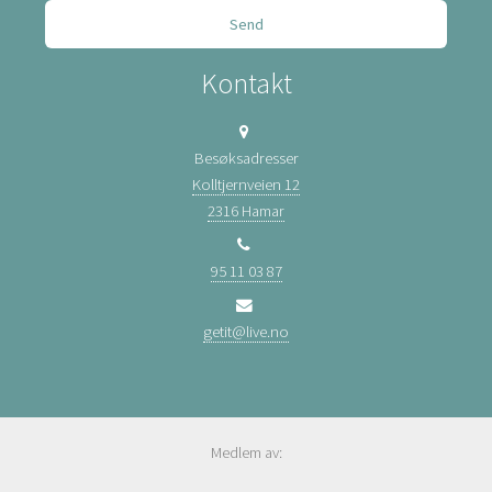
Kontakt
Besøksadresser
Kolltjernveien 12
2316 Hamar
95 11 03 87
getit@live.no
Medlem av: